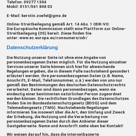
Telefon: 09277 1304
Mobil: 0151/561 808 03
E-Mail:
kerstin.zoefel@gmx.de
Online-Streitbeilegung
gemäß Art. 14 Abs. 1 ODR-VO:
Die Europäische Kommission stellt eine Plattform zur Online-
Streitbeilegung (OS) bereit. Diese finden Sie
unter:
www.ec.europa.eu/consumers/odr/
Datenschutzerklärung
Die Nutzung unserer Seite ist ohne eine Angabe von
personenbezogenen Daten möglich. Für die Nutzung einzelner
Services unserer Seite können sich hierfür abweichende
Regelungen ergeben, die in diesem Falle nachstehend gesondert
erläutert werden. Ihre personenbezogenen Daten (z.B. Name,
Anschrift, E-Mail, Telefonnummer, u.ä.) werden von uns nur
gemäß den Bestimmungen des deutschen Datenschutzrechts
verarbeitet. Daten sind dann personenbezogen, wenn sie
eindeutig einer bestimmten natürlichen Person zugeordnet
werden können. Die rechtlichen Grundlagen des Datenschutzes
finden Sie im Bundesdatenschutzgesetz (BDSG) und dem
Telemediengesetz (TMG). Nachstehende Regelungen
informieren Sie insoweit über die Art, den Umfang und Zweck
der Erhebung, die Nutzung und die Verarbeitung von
personenbezogenen Daten durch den Anbieter dieser
Gastgeberseite. Name und Anschrift siehe oben bei Kontakt!
Wir weisen darauf hin, dass die internetbasierte