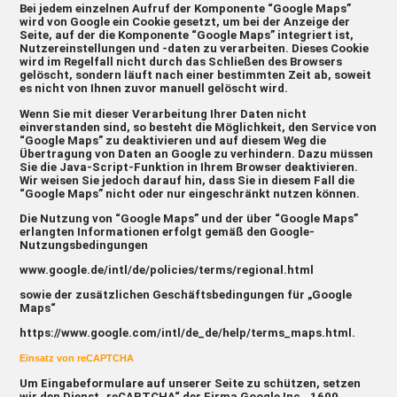
Bei jedem einzelnen Aufruf der Komponente “Google Maps”
wird von Google ein Cookie gesetzt, um bei der Anzeige der
Seite, auf der die Komponente “Google Maps” integriert ist,
Nutzereinstellungen und -daten zu verarbeiten. Dieses Cookie
wird im Regelfall nicht durch das Schließen des Browsers
gelöscht, sondern läuft nach einer bestimmten Zeit ab, soweit
es nicht von Ihnen zuvor manuell gelöscht wird.
Wenn Sie mit dieser Verarbeitung Ihrer Daten nicht
einverstanden sind, so besteht die Möglichkeit, den Service von
“Google Maps” zu deaktivieren und auf diesem Weg die
Übertragung von Daten an Google zu verhindern. Dazu müssen
Sie die Java-Script-Funktion in Ihrem Browser deaktivieren.
Wir weisen Sie jedoch darauf hin, dass Sie in diesem Fall die
“Google Maps” nicht oder nur eingeschränkt nutzen können.
Die Nutzung von “Google Maps” und der über “Google Maps”
erlangten Informationen erfolgt gemäß den Google-
Nutzungsbedingungen
www.google.de/intl/de/policies/terms/regional.html
sowie der zusätzlichen Geschäftsbedingungen für „Google
Maps“
https://www.google.com/intl/de_de/help/terms_maps.html
.
Einsatz von reCAPTCHA
Um Eingabeformulare auf unserer Seite zu schützen, setzen
wir den Dienst „reCAPTCHA“ der Firma Google Inc., 1600