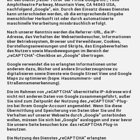
Amphitheatre Parkway, Mountain View, CA 94043 USA,
nachfolgend „Google“, ein. Durch den Einsatz dieses Dienstes
kann unterschieden werden, ob die entsprechende Eingabe
menschlicher Herkunft ist oder durch automatisierte
maschinelle Verarbeitung missbräuchlich erfolgt.
Nach unserer Kenntnis werden die Referrer-URL, die IP-
Adresse, das Verhalten der Webseitenbesucher, Informationen
über Betriebssystem, Browser und Verweildauer, Cookies,
Darstellungsanweisungen und Skripte, das Eingabeverhalten
des Nutzers sowie Mausbewegungen im Bereich der
„reCAPTCHA“-Checkbox an „Google“ übertragen.
Google verwendet die so erlangten Informationen unter
anderem dazu, Bücher und andere Druckerzeugnisse zu
digitalisieren sowie Dienste wie Google Street View und Google
Maps zu optimieren (bspw. Hausnummern- und
Straßennamenerkennung).
Die im Rahmen von „reCAPTCHA“ übermittelte IP-Adresse wird
nicht mit anderen Daten von Google zusammengeführt, außer
Sie sind zum Zeitpunkt der Nutzung des „reCAPTCHA“-Plug-
ins bei Ihrem Google-Account angemeldet. Wenn Sie diese
Übermittlung und Speicherung von Daten über Sie und Ihr
Verhalten auf unserer Webseite durch „Google“ unterbinden
wollen, müssen Sie sich bei „Google“ ausloggen und zwar bevor
Sie unsere Seite besuchen bzw. das reCAPTCHA Plug-in
benutzen.
Die Nutzung des Dienstes „reCAPTCHA“ erlangten