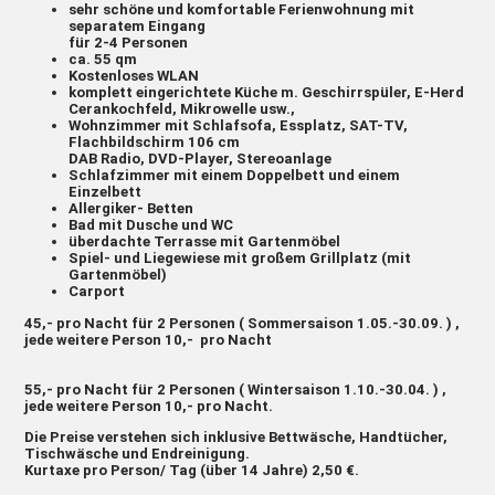
sehr schöne und komfortable Ferienwohnung mit
separatem Eingang
für 2-4 Personen
ca. 55 qm
Kostenloses WLAN
komplett eingerichtete Küche m. Geschirrspüler, E-Herd
Cerankochfeld, Mikrowelle usw.,
Wohnzimmer mit Schlafsofa, Essplatz, SAT-TV,
Flachbildschirm 106 cm
DAB Radio, DVD-Player, Stereoanlage
Schlafzimmer mit einem Doppelbett und einem
Einzelbett
Allergiker- Betten
Bad mit Dusche und WC
überdachte Terrasse mit Gartenmöbel
Spiel- und Liegewiese mit großem Grillplatz (mit
Gartenmöbel)
Carport
45,- pro Nacht für 2 Personen ( Sommersaison 1.05.-30.09. ) ,
jede weitere Person 10,- pro Nacht
55,- pro Nacht für 2 Personen ( Wintersaison 1.10.-30.04. ) ,
jede weitere Person 10,- pro Nacht.
Die Preise verstehen sich inklusive Bettwäsche, Handtücher,
Tischwäsche und Endreinigung.
Kurtaxe pro Person/ Tag (über 14 Jahre) 2,50 €.