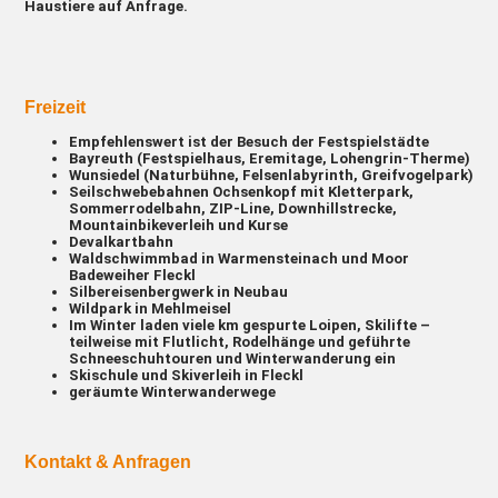
Haustiere auf Anfrage.
Freizeit
Empfehlenswert ist der Besuch der Festspielstädte
Bayreuth (Festspielhaus, Eremitage, Lohengrin-Therme)
Wunsiedel (Naturbühne, Felsenlabyrinth, Greifvogelpark)
Seilschwebebahnen Ochsenkopf mit Kletterpark,
Sommerrodelbahn, ZIP-Line, Downhillstrecke,
Mountainbikeverleih und Kurse
Devalkartbahn
Waldschwimmbad in Warmensteinach und Moor
Badeweiher Fleckl
Silbereisenbergwerk in Neubau
Wildpark in Mehlmeisel
Im Winter laden viele km gespurte Loipen, Skilifte –
teilweise mit Flutlicht, Rodelhänge und geführte
Schneeschuhtouren und Winterwanderung ein
Skischule und Skiverleih in Fleckl
geräumte Winterwanderwege
Kontakt & Anfragen