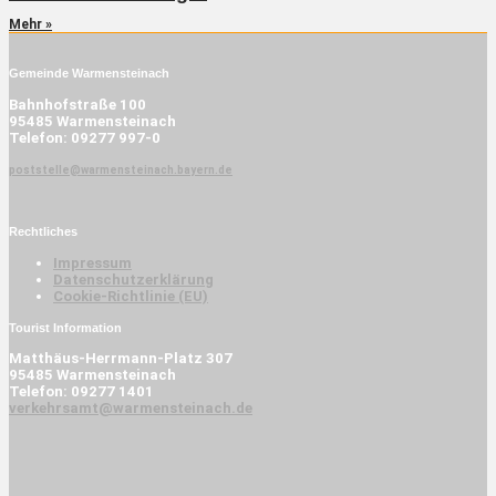
Mehr »
Gemeinde Warmensteinach
Bahnhofstraße 100
95485 Warmensteinach
Telefon: 09277 997-0
poststelle@warmensteinach.bayern.de
Rechtliches
Impressum
Datenschutzerklärung
Cookie-Richtlinie (EU)
Tourist Information
Matthäus-Herrmann-Platz 307
95485 Warmensteinach
Telefon: 09277 1401
verkehrsamt@warmensteinach.de