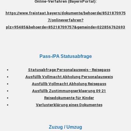
Online-Verfahren (BayernPortal):
https://www.freistaat.bayern/dokumente/behoerde/8521870975
7/onlineverfahren?
plz=95485&behoerde=85218709757&gemeinde=022856762693
Pass-/PA Statusabfrage
Statusabfrage Personalausweis - Reisepass
Ausfüllb Vollmacht Abholung Personalausweis
Ausfüllb Vollmacht Abholung Reisepass
Ausfüllb Zustimmungserklaerung 09 21
Reisedokumente für Kinder
Verlusterklärung eines Dokumentes
Zuzug / Umzug