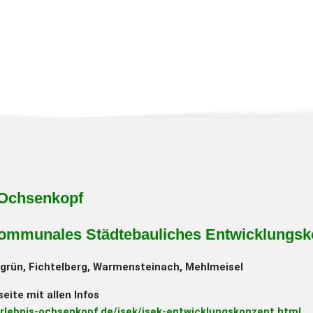
Ochsenkopf
kommunales Städtebauliches Entwicklungsk
grün, Fichtelberg, Warmensteinach, Mehlmeisel
eite mit allen Infos
erlebnis-ochsenkopf.de/isek/isek-entwicklungskonzept.html