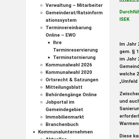
Verwaltung – Mitarbeiter
Durchfü
Gemeinderat/Ratsinform
ISEK
ationssystem
Terminvereinbarung
Online – EWO
Ihre
Im Jahr
Terminreservierung
gem. § 1
Terminstornierung
im Jahr 
Kommunalwahl 2026
Gemeinde
Kommunalwahl 2020
welche 2
Ortsrecht & Satzungen
„Umfeld 
Mitteilungsblatt
Zwischen
Behördengänge Online
und auch
Jobportal im
Sanierun
Gemeindegebiet
erforder
Immobilienmarkt
Warmens
Branchenbuch
Kommunalunternehmen
Diese ka