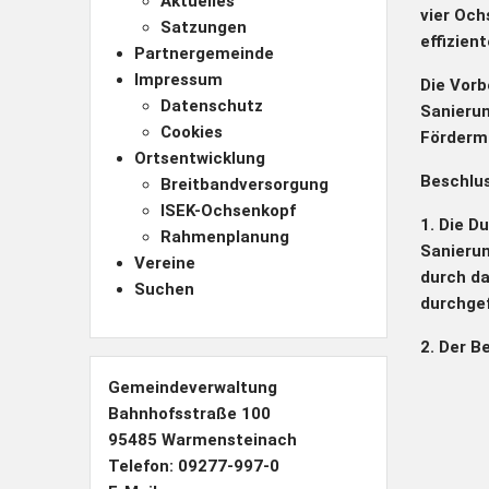
Aktuelles
vier Och
Satzungen
effizien
Partnergemeinde
Impressum
Die Vorb
Datenschutz
Sanierun
Cookies
Fördermi
Ortsentwicklung
Beschlu
Breitbandversorgung
ISEK-Ochsenkopf
1. Die D
Rahmenplanung
Sanierun
Vereine
durch d
Suchen
durchgef
2. Der B
Gemeindeverwaltung
Bahnhofsstraße 100
95485 Warmensteinach
Telefon: 09277-997-0