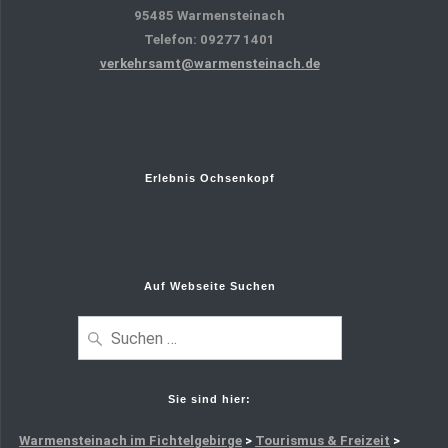
95485 Warmensteinach
Telefon: 09277 1401
verkehrsamt@warmensteinach.de
Erlebnis Ochsenkopf
Auf Webseite Suchen
Suchen
nach:
Sie sind hier:
Warmensteinach im Fichtelgebirge
>
Tourismus & Freizeit
>