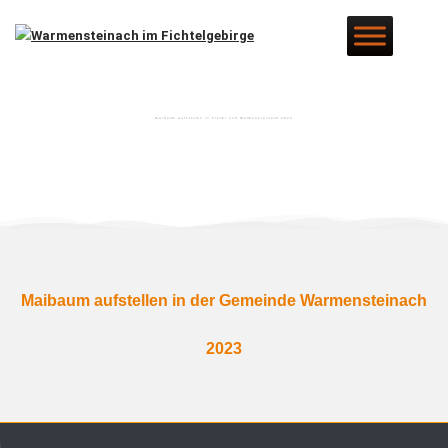
Zum
Inhalt
springen
Maibaum aufstellen in Fleckl und Warmensteinach 2023
Maibaum aufstellen in der Gemeinde Warmensteinach
2023