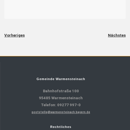
Vorheriges
Nächstes
Gemeinde Warmensteinach
Bahnhofstraße 100
95485 Warmensteinach
Telefon: 09277 997-0
poststelle@warmensteinach.bayern.de
Rechtliches