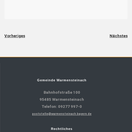
Vorheriges
Nächstes
Gemeinde Warmensteinach
Bahnhofstraße 100
95485 Warmensteinach
Telefon: 09277 997-0
poststelle@warmensteinach.bayern.de
Rechtliches