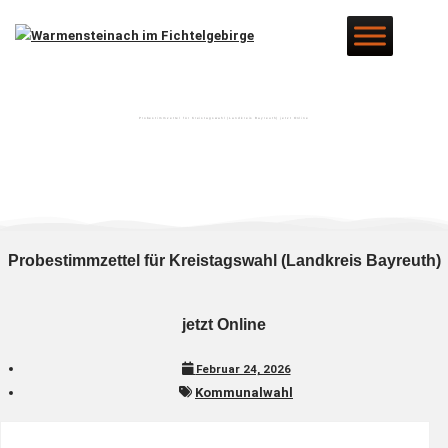
Zum
Inhalt
springen
Probestimmzettel für Kreistagswahl (Landkreis Bayreuth) jetzt Online
Probestimmzettel für Kreistagswahl (Landkreis Bayreuth)
jetzt Online
Februar 24, 2026
Kommunalwahl