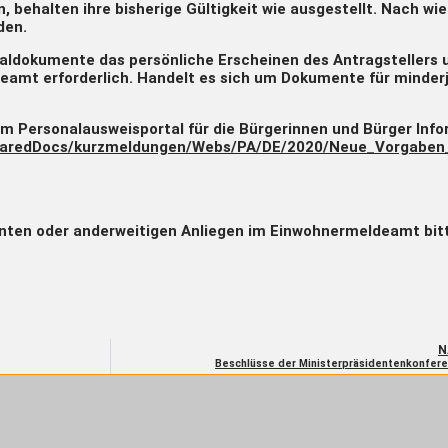
, behalten ihre bisherige Gültigkeit wie ausgestellt. Nach wi
den.
onaldokumente das persönliche Erscheinen des Antragstellers 
amt erforderlich. Handelt es sich um Dokumente für minderjäh
im Personalausweisportal für die Bürgerinnen und Bürger Inf
/SharedDocs/kurzmeldungen/Webs/PA/DE/2020/Neue_Vorgaben
ten oder anderweitigen Anliegen im Einwohnermeldeamt bitt
N
Beschlüsse der Ministerpräsidentenkonfere