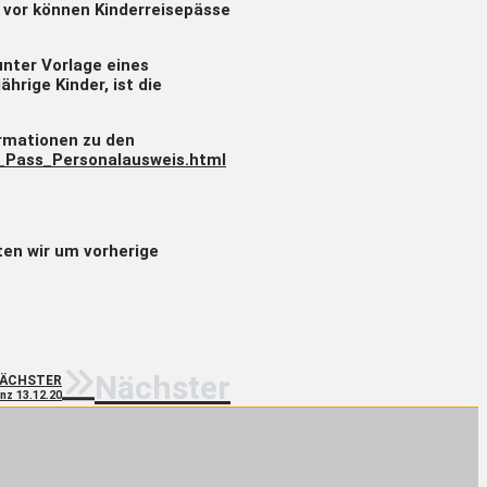
e vor können Kinderreisepässe
unter Vorlage eines
rige Kinder, ist die
ormationen zu den
_Pass_Personalausweis.html
en wir um vorherige
Nächster
ÄCHSTER
nz 13.12.20