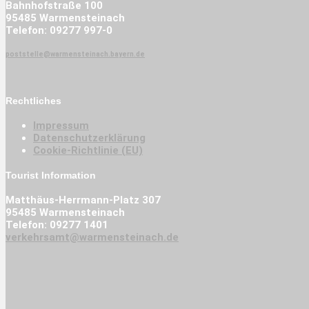
Bahnhofstraße 100
95485 Warmensteinach
Telefon: 09277 997-0
poststelle@warmensteinach.bayern.de
Rechtliches
Impressum
Datenschutzerklärung
Cookie-Richtlinie (EU)
Tourist Information
Matthäus-Herrmann-Platz 307
95485 Warmensteinach
Telefon: 09277 1401
verkehrsamt@warmensteinach.de