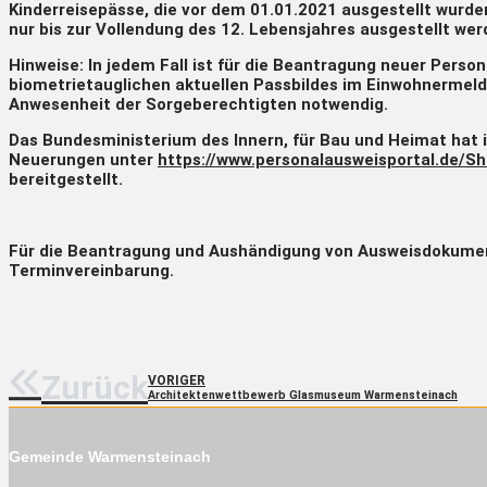
Kinderreisepässe, die vor dem 01.01.2021 ausgestellt wurden
nur bis zur Vollendung des 12. Lebensjahres ausgestellt wer
Hinweise: In jedem Fall ist für die Beantragung neuer Pers
biometrietauglichen aktuellen Passbildes im Einwohnermelde
Anwesenheit der Sorgeberechtigten notwendig.
Das Bundesministerium des Innern, für Bau und Heimat hat 
Neuerungen unter
https://www.personalausweisportal.de
bereitgestellt.
Für die Beantragung und Aushändigung von Ausweisdokumen
Terminvereinbarung.
Zurück
VORIGER
Architektenwettbewerb Glasmuseum Warmensteinach
Gemeinde Warmensteinach